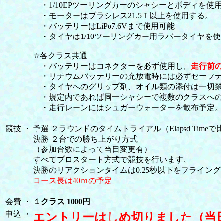
・1/10EPツーリングカーのシャシーとボディを使
・モーターはブラシレス21.5Ｔ以上を使用する。
・バッテリーはLiPo7.6Vまで使用可能
・タイヤは1/10ツーリングカー用ラバータイヤを
☆各クラス共通
・バッテリーはコネクターを必ず使用し、
走行前の電
・リチウムバッテリーの充放電時には必ずセーフテ
・タイヤへのグリップ剤、オイル類の添付は一切禁
・規定内であれば同一シャシーで複数のクラスへ
・走行レーンにはシュガーウォーターを散布予定。
競技
・
予選 ２ラウンドのタイムトライアル（Elapsd Timeで
決勝 ２台での勝ち上がり方式
（参加台数によって当日変更有）
すべてプロスタート方式で競技を行います。
決勝のリアクションタイムは0.25秒以下をフライン
コース長は
40ｍ
の予定
会費
・
１クラス 1000円
申込
・
エントリーはしめ切りました（当