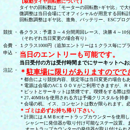
【駆動タイヤ回転数について】
タイヤの回転数は「モーターの回転数÷ギヤ比」で大
微調整は当日会場にてオフィシャルが用意する回転
回転数調整はギヤ比、進角、バッテリー、ESCプロ
競技
・
各クラス：予選３～４分間周回レース、決勝４～10
（それぞれ当日変更の場合有り）
会費
・
１クラス1000円（追加エントリーは１クラス毎にプラス
申込
・
当日のエントリーも可能です。
当日受付の方は受付時間までにサーキットへお
注記
・
＊
駐車場に限りがありますのでで
＊都合により競技内容、規定等は当日変更の場合も
＊電源は会場のAC１００Ｖがご利用できますが、Ｒ
＊ピットとサーキットは禁煙です。喫煙をする際は
＊27､40MHzを使用される方は予備クリスタルを持
＊会場の机、イス、コンセントは数が限られます。
＊ゴミは必ずお持ち帰り下さい。
＊計測にはＡＭＢrcオートラップカウンターを使用し
シャシーに発信器が取り付け可能なステー設置、ま
オートラップカウンターの発信器が取り付けられる