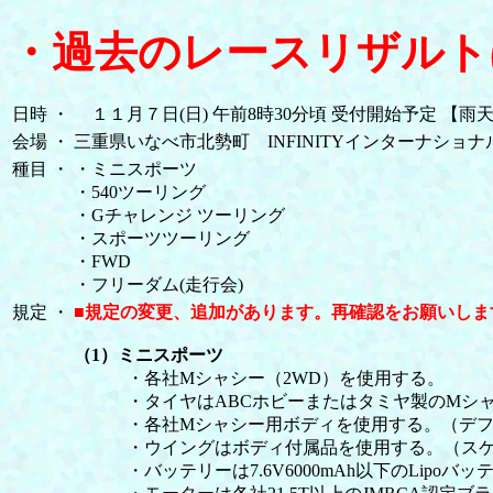
・過去のレースリザルト
日時
・
１１月７日(日) 午前8時30分頃 受付開始予定 【雨天
会場
・
三重県いなべ市北勢町 INFINITYインターナショナルR
種目
・
・ミニスポーツ
・540ツーリング
・Gチャレンジ ツーリング
・スポーツツーリング
・FWD
・フリーダム(走行会)
規定
・
■規定の変更、追加があります。再確認をお願いします 20
（1）ミニスポーツ
・各社Mシャシー（2WD）を使用する。
・タイヤはABCホビーまたはタミヤ製のMシャシー
・各社Mシャシー用ボディを使用する。（デフォ
・ウイングはボディ付属品を使用する。（スケー
・バッテリーは7.6V6000mAh以下のLipoバッテ