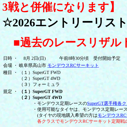
3戦と併催になります】
☆2026エントリーリス
■過去のレースリザル
日時
・
8月 2日(日) 午前8時30分頃 受付開始予定
会場
・
岐阜県高山市
モンデウスRCサーキット
種目
・
（１）SuperGT FWD
（２）SuperGT 4WD
（３）フォーミュラ
規定
・
（１）SuperGT FWD
（２）SuperGT 4WD
・モンデウス定期レースの
SuperGT選手権
・使用可能なタイヤは、モンデウス定期レース2026
(タイヤの現地購入希望の方は
モンデウスR
各クラスでモンデウスRCサーキット定期戦のSu