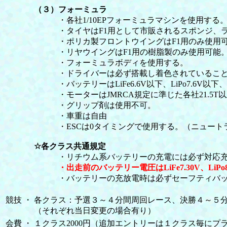
（３）フォーミュラ
・各社1/10EPフォーミュラマシンを使用する
・タイヤはF1用として市販されるスポンジ、ラ
・ポリカ製フロントウイングはF1用のみ使用
・リヤウイングはF1用の樹脂製のみ使用可能
・フォーミュラボディを使用する。
・ドライバーは必ず搭載し着色されているこ
・バッテリーはLiFe6.6V以下、LiPo7.6V以下、
・モーターはJMRCA規定に準じた各社21.5T
・グリップ剤は使用不可。
・車重は自由
・ESCは0タイミングで使用する。（ニュートラル
☆各クラス共通規定
・リチウム系バッテリーの充電には必ず対応充
・出走前のバッテリー電圧はLiFe7.30V、LiPo
・バッテリーの充放電時は必ずセーフティバッ
競技
・
各クラス：予選３～４分間周回レース、決勝４～５
（それぞれ当日変更の場合有り）
会費
・
１クラス2000円（追加エントリーは１クラス毎にプラス