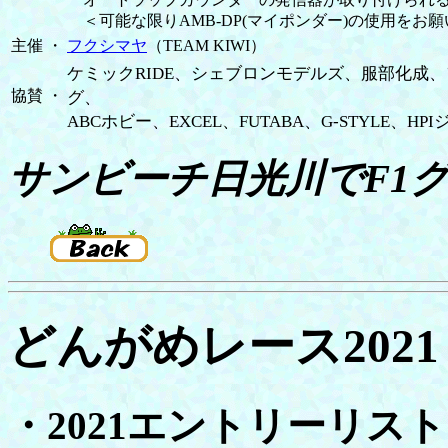
＜可能な限りAMB-DP(マイポンダー)の使用を
主催
・
フクシマヤ
（TEAM KIWI）
ケミックRIDE、シェブロンモデルズ、服部化成
協賛
・
グ、
ABCホビー、EXCEL、FUTABA、G-STYLE、H
サンビーチ日光川でF1グ
どんがめレース2021
・2021エントリーリス