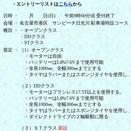
・エントリーリストは
こちら
から
日時
・
月 日(日) 午前9時00分頃 受付終了
会場
・
名古屋市港区 サンビーチ日光川 駐車場特設コース
種目
・
・オープンクラス
・DDクラス
・STクラス
規定
・
（1）オープンクラス
・モーターは自由
・バッテリーはLiPo7.6Vまで使用可能
・全長1000㎜、全幅300㎜までとする
・タイヤはラバーまたはスポンジタイヤを使用し、
（２）DDクラス
・モーターはブラシレス17.5T以上を使用する。
・バッテリーはLiPo7.6Vまで使用可能
・全長1000㎜、全幅300㎜までとする
・タイヤはラバーまたはスポンジタイヤを使用し、
・ダイレクトドライブの２輪駆動に限る
（３）ＳＴクラス
新設