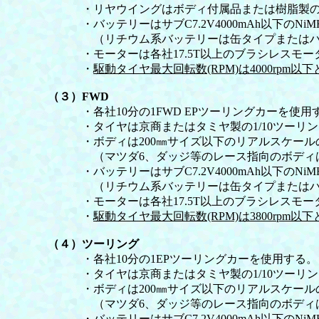
・リヤウイングはボディ付属品または樹脂製の
・バッテリーはサブC7.2V4000mAh以下のNiMH、Ni
（リチウム系バッテリーは缶タイプまたはハー
・モーターは各社17.5T以上のブラシレスモーター
・
駆動タイヤ最大回転数(RPM)は4000rpm以
（３）FWD
・各社10分の1FWD EPツーリングカーを使用
・タイヤは京商またはタミヤ製の1/10ツーリン
・ボディは200㎜サイズ以下のリアルスケールの
（マツダ6、ダッジ等のレース指向のボディ
・バッテリーはサブC7.2V4000mAh以下のNiMH、Ni
（リチウム系バッテリーは缶タイプまたはハー
・モーターは各社17.5T以上のブラシレスモーター
・
駆動タイヤ最大回転数(RPM)は3800rpm以
（４）ツーリング
・各社10分の1EPツーリングカーを使用する。
・タイヤは京商またはタミヤ製の1/10ツーリン
・ボディは200㎜サイズ以下のリアルスケール
（マツダ6、ダッジ等のレース指向のボディ
・バッテリーはサブC7.2V4000mAh以下のNiMH、Ni