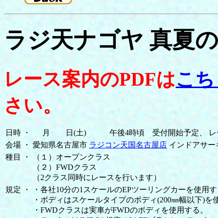
ラジ天ナゴヤ 真夏の
レース案内のPDFは
こち
さい。
日時
・
月 日(土) 午後4時頃 受付開始予定、 レー
会場
・
愛知県名古屋市
ラジコン天国名古屋店
インドアサー
種目
・
（１）オープンクラス
（２）FWDクラス
（2クラス同時にレースを行います）
規定
・
・各社10分の1スケールのEPツーリングカーを使用
・ボディはスケールタイプのボディ(200㎜幅以下)を
・FWDクラスは実車がFWDのボディを使用する。