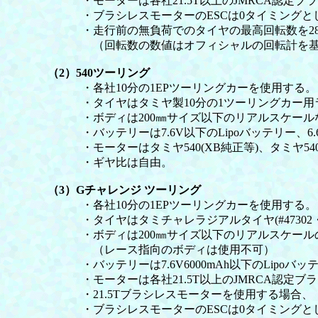
・モーターは各社21.5T以上のJMRCA認定ブ
・ブラシレスモーターのESCは0タイミングとし
・走行前の無負荷でのタイヤの最高回転数を2800
（回転数の数値はオフィシャルの回転計を基
（2）540ツーリング
・各社10分の1EPツーリングカーを使用する。
・タイヤはタミヤ製10分の1ツーリングカー用
・ボディは200㎜サイズ以下のリアルスケールな
・バッテリーは7.6V以下のLipoバッテリー、6.6
・モーターはタミヤ540(XB純正等)、タミヤ540
・ギヤ比は自由。
（3）Gチャレンジ ツーリング
・各社10分の1EPツーリングカーを使用する。
・タイヤはタミチャレラジアルタイヤ(#47302
・ボディは200㎜サイズ以下のリアルスケール
（レース指向のボディは使用不可）
・バッテリーは7.6V6000mAh以下のLipoバッテ
・モーターは各社21.5T以上のJMRCA認定ブ
・21.5Tブラシレスモーターを使用する場合、「
・ブラシレスモーターのESCは0タイミングとし