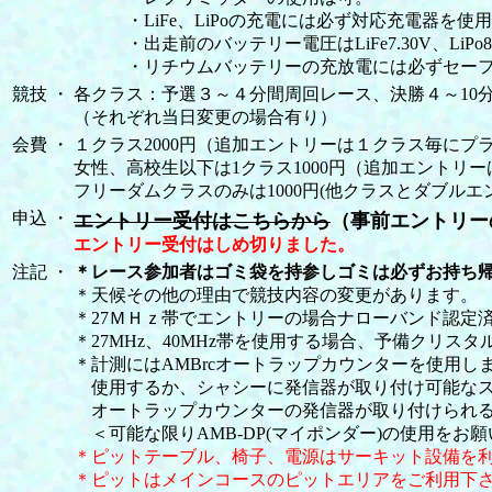
・LiFe、LiPoの充電には必ず対応充電器を使
・出走前のバッテリー電圧はLiFe7.30V、LiPo8
・リチウムバッテリーの充放電には必ずセーフ
競技
・
各クラス：予選３～４分間周回レース、決勝４～10
（それぞれ当日変更の場合有り）
会費
・
１クラス2000円（追加エントリーは１クラス毎にプラス
女性、高校生以下は1クラス1000円（追加エントリー
フリーダムクラスのみは1000円(他クラスとダブルエ
申込
・
エントリー受付はこちらから
（事前エントリー
エントリー受付はしめ切りました。
注記
・
＊レース参加者はゴミ袋を持参しゴミは必ずお持ち
＊天候その他の理由で競技内容の変更があります。
＊27ＭＨｚ帯でエントリーの場合ナローバンド認定
＊27MHz、40MHz帯を使用する場合、予備クリス
＊計測にはAMBrcオートラップカウンターを使用しま
使用するか、シャシーに発信器が取り付け可能なス
オートラップカウンターの発信器が取り付けられる
＜可能な限りAMB-DP(マイポンダー)の使用をお
＊ピットテーブル、椅子、電源はサーキット設備を
＊ピットはメインコースのピットエリアをご利用下