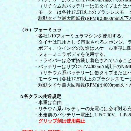
（リチウム系バッテリーは缶タイプまたはハー
・モーターは各社17.5T以上のブラシレスモーター
・
駆動タイヤ最大回転数(RPM)は3800rpm以
（５）フォーミュラ
・各社1/10フォーミュラマシンを使用する。
・タイヤはF1用として市販されるスポンジ、ラ
・ボディ、ウイングの改造はスケール重視に限る
・フォーミュラボディを使用する。
・ドライバーは必ず搭載し着色されているこ
・バッテリーはサブC7.2V4000mAh以下のNiMH、Ni
（リチウム系バッテリーは缶タイプまたはハー
・モーターは各社17.5T以上のブラシレスモーター
・
駆動タイヤ最大回転数(RPM)は4000rpm以
☆各クラス共通規定
・車重は自由
・リチウム系バッテリーの充電には必ず対応充
・出走前のバッテリー電圧はLiFe7.30V、LiPo8
・
グリップ剤は使用禁止