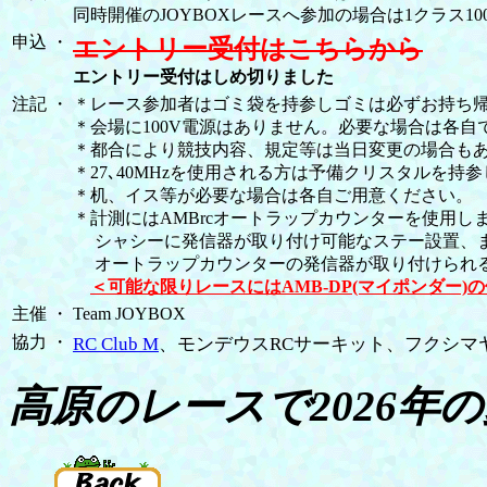
同時開催のJOYBOXレースへ参加の場合は1クラス10
申込
・
エントリー受付はこちらから
エントリー受付はしめ切りました
注記
・
＊レース参加者はゴミ袋を持参しゴミは必ずお持ち
＊会場に100V電源はありません。必要な場合は各
＊都合により競技内容、規定等は当日変更の場合も
＊27､40MHzを使用される方は予備クリスタルを持
＊机、イス等が必要な場合は各自ご用意ください。
＊計測にはAMBrcオートラップカウンターを使用し
シャシーに発信器が取り付け可能なステー設置、ま
オートラップカウンターの発信器が取り付けられる
＜可能な限りレースにはAMB-DP(マイポンダー)
主催
・
Team JOYBOX
協力
・
RC Club M
、モンデウスRCサーキット、フクシマ
高原のレースで2026年