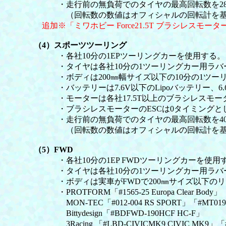
・走行前の無負荷でのタイヤの最高回転数を2800
（回転数の数値はオフィシャルの回転計を基
追加※「ミワホビー Force21.5T ブラシレスモー
（4）スポーツツーリング
・各社10分の1EPツーリングカーを使用する。
・タイヤは各社10分の1ツーリングカー用ラバ
・ボディは200㎜幅サイズ以下の10分の1ツー
・バッテリーは7.6V以下のLipoバッテリー、6.6
・モーターは各社17.5T以上のブラシレスモー
・ブラシレスモーターのESCは0タイミングとし
・走行前の無負荷でのタイヤの最高回転数を4000
（回転数の数値はオフィシャルの回転計を基
（5）FWD
・各社10分の1EP FWDツーリングカーを使用
・タイヤは各社10分の1ツーリングカー用ラバ
・ボディは実車がFWDで200㎜サイズ以下のリ
・PROTFORM「#1565-25 Europa Clear Body」
MON-TEC「#012-004 RS SPORT」「#MT019017.
Bittydesign「#BDFWD-190HCF HC-F」
3Racing 「#LBD-CIVICMK9 CIVIC MK9」「#