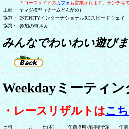
＊コースサイドの
カフェ
も営業されます。ランチ等
主催
・
ヤマダ模型（チームどんがめ）
協力
・
INFINITYインターナショナルRCスピードウェイ、Te
協賛
･
参加の皆さん
みんなでわいわい遊びま
Weekdayミーティング2
・レースリザルトは
こち
日時
・
月 日(木) 午前８時頃開場予定 午前９