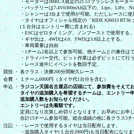
・モーターはJMRCA規定の21.5Tブラシレスモー
・バッテリーは7.4V6300mAh以下の、Lipo、LiFe
・シャシーは3台まで使用が可能。ただしレースに使
・タイヤはオフィシャル指定の「RIDE #26033 RT
(１台分はエントリー費に含まれる)
・ESCはゼロタイミング、ノンブーストで使用する。
・ギヤ比は、4WDは4.0、FWDは3.8以上とする。
・車両重量は自由
・1チーム2名以上で参加可能。他チームとの兼任は
・ドライバー交代、ピット作業は必ずピットにて行
・レース途中にイベントを数回予定。
競技
・
各クラス：決勝200分間耐久レース
会費
・
１チーム6000円（タイヤ代1台分を含む）
申込
・
ラジコン天国名古屋店の店頭にて、参加費をそえて
タイヤの追加購入を希望するチームは、エントリー
追加購入数をお知らせください。
エントリーは先着順です。
定員になり次第しめ切りとなります。お早めにお申
合計15チーム参加可能。総合成績の他に各クラス5
注記
・
・レースで使用するタイヤは当日配布します。
・追加購入タイヤ(１台分2000円)も当日配布になり