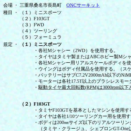
会場
・
三重県桑名市長島町
ONCサーキット
種目
・
（１）ミニスポーツ
（２）F103GT
（３）FWD
（４）ツーリング
（５）フォーミュラ
規定
・
（１）ミニスポーツ
・各社Mシャシー（2WD）を使用する。
・タイヤはタミヤ製またはABCホビー製Mシャ
・各社Mシャシー用リアルスケールボディを使用
・ウイングはボディ付属品を使用する。（スケー
・バッテリーはサブC7.2V2000mAh以下のNiMH、
・モーターは各社17.5T以上のブラシレスモーター
・
駆動タイヤ最大回転数(RPM)は3000rpm以
（２）F103GT
・タミヤF103GTを基本としたマシンを使用す
・タイヤは各社1/10ツーリングカー用を使用す
・ボディは200㎜サイズ以下のリアルツーリン
（タミヤ・クラージュ、シェブロンGT-One