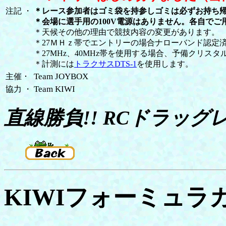
注記
・
＊レース参加者はゴミ袋を持参しゴミは必ずお持ち
＊会場に選手用の100V電源はありません。各自でご
＊天候その他の理由で競技内容の変更があります。
＊27ＭＨｚ帯でエントリーの場合ナローバンド認定
＊27MHz、40MHz帯を使用する場合、予備クリス
＊計測には
トラクサスDTS-1
を使用します。
Team JOYBOX
主催
･
Team KIWI
協力
・
直線勝負!! RCドラッグ
KIWIフォーミュラカ