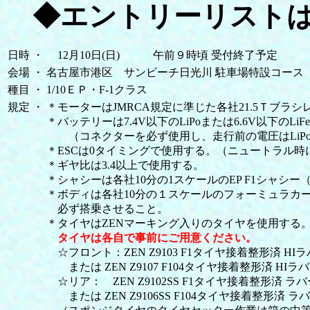
◆エントリーリスト
日時
・
12月10日(日) 午前９時頃 受付終了予定
会場
・
名古屋市港区 サンビーチ日光川 駐車場特設コース
種目
・
1/10ＥＰ・F-1クラス
規定
・
＊モーターはJMRCA規定に準じた各社21.5Ｔブラ
＊バッテリーは7.4V以下のLiPoまたは6.6V以下のL
（コネクターを必ず使用し、走行前の電圧はLiPo8.4
＊ESCは0タイミングで使用する。（ニュートラル時
＊ギヤ比は3.4以上で使用する。
＊シャシーは各社10分の1スケールのEP F1シャシー
＊ボディは各社10分の１スケールのフォーミュラカ
必ず搭乗させること。
＊タイヤはZENマーキング入りのタイヤを使用する。
タイヤは各自で事前にご用意ください。
☆フロント：ZEN Z9103 F1タイヤ接着整形済 H
または ZEN Z9107 F104タイヤ接着整形済 HI
☆リア： ZEN Z9102SS F1タイヤ接着整形済 
または ZEN Z9106SS F104タイヤ接着整形済