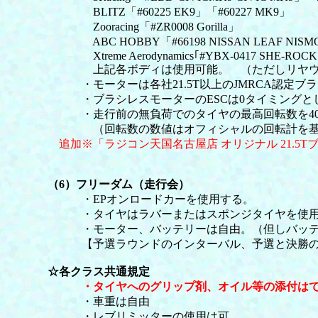
BLITZ「#60225 EK9」「#60227 MK9」
Zooracing「#ZR0008 Gorilla」
ABC HOBBY「#66198 NISSAN LEAF NISMO
Xtreme Aerodynamics｢#YBX-0417 SHE-ROCK
上記各ボディは使用可能。 （ただしリヤウイン
・モーターは各社21.5T以上のJMRCA認定ブ
・ブラシレスモーターのESCは0タイミングとし
・走行前の無負荷でのタイヤの最高回転数を4000
（回転数の数値はオフィシャルの回転計を基
追加※「ラジコン天国名古屋店 オリジナル 21.5Tブ
（6）フリーダム（走行会）
・EPオンロードカーを使用する。
・タイヤはラバーまたはスポンジタイヤを使用
・モーター、バッテリーは自由。（但しバッテリー
【予選ラウンドのインターバル、予選と決勝の間の
☆各クラス共通規定
・タイヤへのグリップ剤、オイル等の添付は
・車重は自由
・レブリミッターの使用は可。