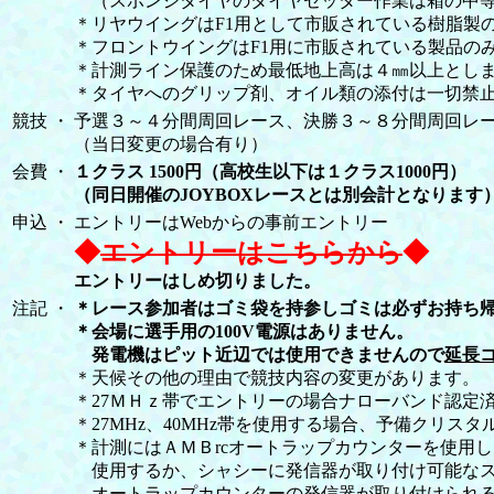
（スポンジタイヤのタイヤセッター作業は箱の中等
＊リヤウイングはF1用として市販されている樹脂製
＊フロントウイングはF1用に市販されている製品の
＊計測ライン保護のため最低地上高は４㎜以上とし
＊タイヤへのグリップ剤、オイル類の添付は一切禁
競技
・
予選３～４分間周回レース、決勝３～８分間周回レ
（当日変更の場合有り）
会費
・
１クラス 1500円（高校生以下は１クラス1000円）
（同日開催のJOYBOXレースとは別会計となります
申込
・
エントリーはWebからの事前エントリー
◆
エントリーはこちらから
◆
エントリーはしめ切りました。
注記
・
＊レース参加者はゴミ袋を持参しゴミは必ずお持ち
＊会場に選手用の100V電源はありません。
発電機はピット近辺では使用できませんので
延長
＊天候その他の理由で競技内容の変更があります。
＊27ＭＨｚ帯でエントリーの場合ナローバンド認定
＊27MHz、40MHz帯を使用する場合、予備クリス
＊計測にはＡＭＢrcオートラップカウンターを使用し
使用するか、シャシーに発信器が取り付け可能なス
オートラップカウンターの発信器が取り付けられる