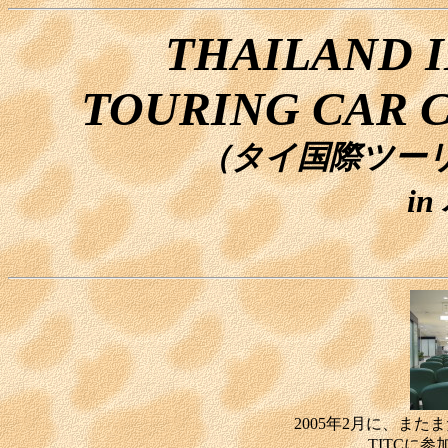
THAILAND 
TOURING CAR C
（タイ国際ツーリ
i
2005年2月に、ま
TITCに