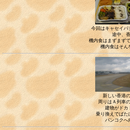
今回はキャセイパ
途中、
機内食はまずまず
機内食はそん
新しい香港
周りはＡ列車
建物がドカ
乗り換えでばた
バンコクへ