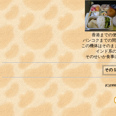
香港までの
バンコクまでの間
この機体はそのま
インド系
そのせいか食事
その
(C)199